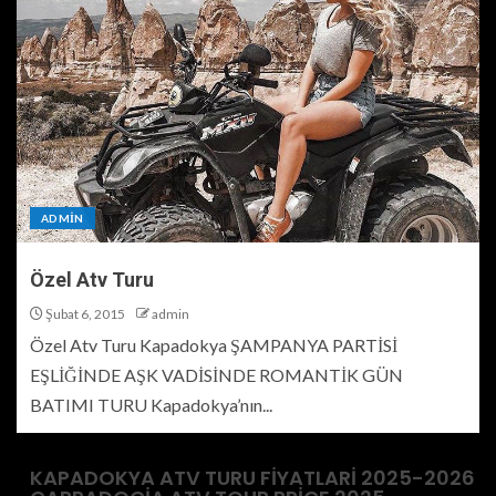
ADMIN
Özel Atv Turu
Şubat 6, 2015
admin
Özel Atv Turu Kapadokya ŞAMPANYA PARTİSİ
EŞLİĞİNDE AŞK VADİSİNDE ROMANTİK GÜN
BATIMI TURU Kapadokya’nın...
KAPADOKYA ATV TURU FIYATLARI 2025-2026