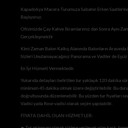
Kapadokya Macera Turumuza Sabahın Erken Saatlerind
Başlıyoruz.
Ofisimizde Çay Kahve İkramlarımız dan Sonra Aynı Za
Gerçekleşmektir
Kimi Zaman Balon Kalkış Alanında Balonların Arasında 
Sizleri Unutamayacağınız Panorama ve Vadiler de Eşsi
En İyi Hizmeti Vermektedir.
Yukarıda detayları belirtilen tur yaklaşık 120 dakika sür
minimum 45 dakika olmak üzere değiştirilebilir. Bu duru
doğrultusunda düzenlenebilir. Bu yüzden tur fiyatları se
Vadisi yada Rose vadisi olarak seçim yapılabilir.
FİYATA DAHİL OLAN HİZMETLER:
►Tur ekipmanı olarak sizlere verilecek olan kask, bone v