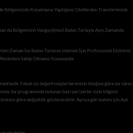
e Bölgemizde Konaklama Yaptığınız Otellerden Transferimizle
man da Bölgemizin Vazgeçilmezi Balon Turlayla Aynı Zamanda
Kimi Zaman İse Balon Turlarını izlemek İçin Profosyonel Ekibimiz
z Resimlere Sahip Olmanız Konusunda
mektedir. Fakat siz değerli müşterilerimizin isteğine göre tur süres
mda, tur programında bulunan bazı yer/yerler sizin bilginiz
çiminize göre değişiklik gösterecektir. Ayrıca gün batımı için Aşk
e ağızlıklar,