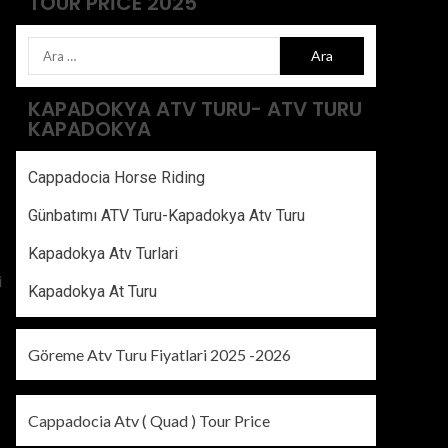
TOUR PRICE 2025
KAPADOKYA ATV TURU- ATV TURU
KAPADOKYA
Cappadocia Horse Riding
Günbatımı ATV Turu-Kapadokya Atv Turu
Kapadokya Atv Turlari
i
Kapadokya At Turu
Göreme Atv Turu Fiyatlari 2025 -2026
Cappadocia Atv ( Quad ) Tour Price