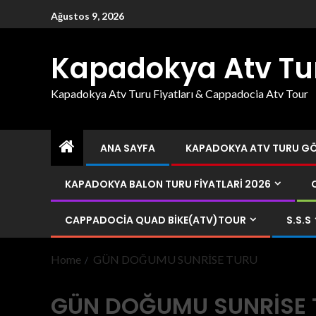
Ağustos 9, 2026
Kapadokya Atv Tu
Kapadokya Atv Turu Fiyatları & Cappadocia Atv Tour
ANA SAYFA
KAPADOKYA ATV TURU GÖR
KAPADOKYA BALON TURU FIYATLARI 2026
CAPPADOCIA QUAD BIKE(ATV)TOUR
S.S.S
Home
GÜN DOĞUMU SUNRİSE TURU
GÜN DOĞUMU SUNRİSE 