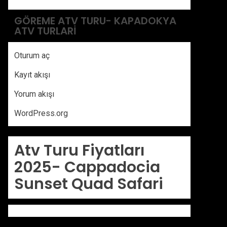
GÖREME ATV TURU- KAPADOKYA
ATV TURLARI
Oturum aç
Kayıt akışı
Yorum akışı
WordPress.org
Atv Turu Fiyatları
2025-
Cappadocia
Sunset Quad Safari