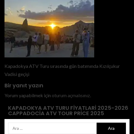
Kapadokya ATV Turu sırasında gün batımında Kızılçukur
Vadisi geçişi
Bir yanıt yazın
Yorum yapabilmek için
oturum açmalısınız
.
KAPADOKYA ATV TURU FIYATLARI 2025-2026
CAPPADOCIA ATV TOUR PRICE 2025