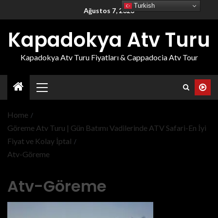
Turkish
Ağustos 7, 2026
Kapadokya Atv Turu
Kapadokya Atv Turu Fiyatları & Cappadocia Atv Tour
Home
Göreme Atv Turu | Gün Batımı Vadilerinde ATV Safari-En İyi
Fiyat ve Kolay İptal
Atv-Göreme
Atv-Göreme