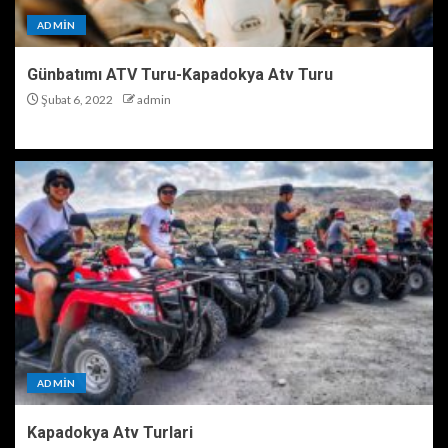
ADMIN
Günbatımı ATV Turu-Kapadokya Atv Turu
Şubat 6, 2022
admin
ADMIN
Kapadokya Atv Turlari