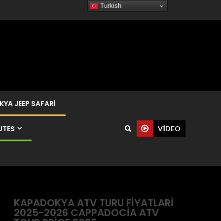
Turkish
YA JEEP SAFARI
UTES
VIDEO
KAPADOKYA ATV TURU FIYATLARI
2025-2026 CAPPADOCIA ATV