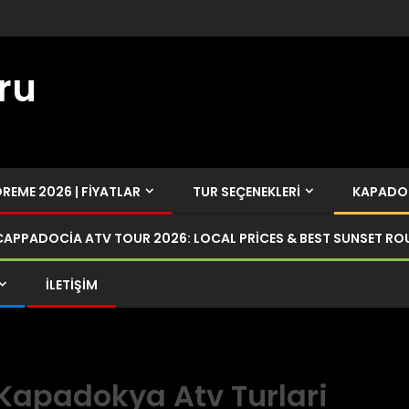
ru
EME 2026 | FIYATLAR
TUR SEÇENEKLERI
KAPADOK
CAPPADOCIA ATV TOUR 2026: LOCAL PRICES & BEST SUNSET RO
İLETIŞIM
Kapadokya Atv Turlari