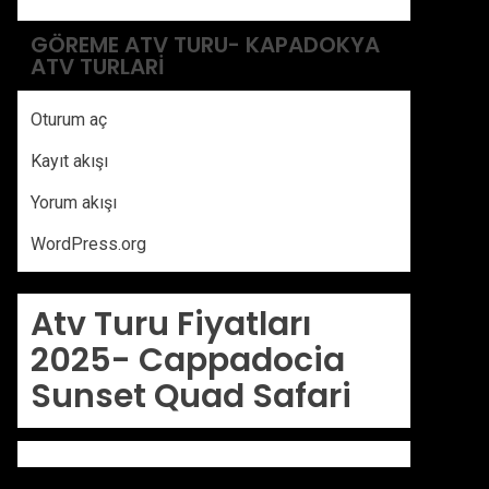
GÖREME ATV TURU- KAPADOKYA
ATV TURLARI
Oturum aç
Kayıt akışı
Yorum akışı
WordPress.org
Atv Turu Fiyatları
2025-
Cappadocia
Sunset Quad Safari