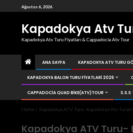
Ağustos 6, 2026
Kapadokya Atv Tu
Kapadokya Atv Turu Fiyatları & Cappadocia Atv Tour
ANA SAYFA
KAPADOKYA ATV TURU GÖR
KAPADOKYA BALON TURU FIYATLARI 2026
CAPPADOCIA QUAD BIKE(ATV)TOUR
S.S.S
Home
Kapadokya ATV Turu- Kapadokya Atv Turlari
Kapadokya ATV Turu- 