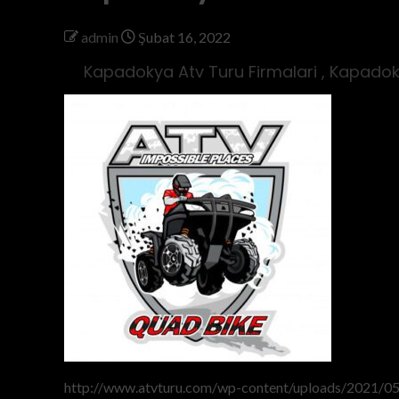
admin
Şubat 16, 2022
Kapadokya Atv Turu Firmalari , Kapadok
http://www.atvturu.com/wp-content/uploads/2021/05