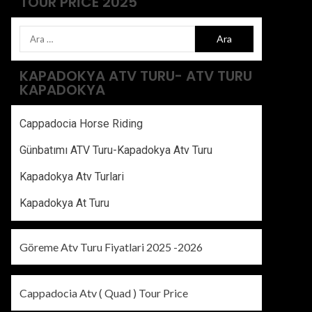
TOUR PRICE 2025
KAPADOKYA ATV TURU- ATV TURU
KAPADOKYA
Cappadocia Horse Riding
Günbatımı ATV Turu-Kapadokya Atv Turu
Kapadokya Atv Turlari
Kapadokya At Turu
Göreme Atv Turu Fiyatlari 2025 -2026
Cappadocia Atv ( Quad ) Tour Price