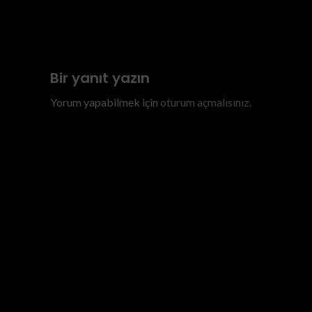
Previous
Kapadokya ATV Turu- Kapadokya Atv Turlari
Bir yanıt yazın
Yorum yapabilmek için
oturum açmalısınız
.