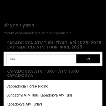
Cappadocia Adventure ATV
Tour | Ride Fairy Chimneys &
Valleys
Bir yanıt yazın
Yorum yapabilmek için
oturum açmalısınız
.
KAPADOKYA ATV TURU FIYATLARI 2025-2026
CAPPADOCIA ATV TOUR PRICE 2025
KAPADOKYA ATV TURU- ATV TURU
KAPADOKYA
Cappadocia Horse Riding
Günbatımı ATV Turu-Kapadokya Atv Turu
Kapadokya Atv Turlari