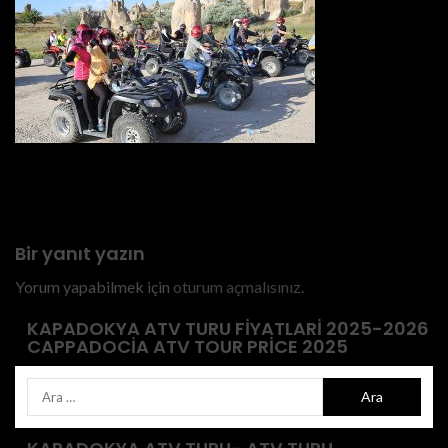
Previous
Kapadokya Atv Turu 2023
Bir yanıt yazın
Yorum yapabilmek için
oturum açmalısınız
.
KAPADOKYA ATV TURU FIYATLARI 2025-2026
CAPPADOCIA ATV TOUR PRICE 2025