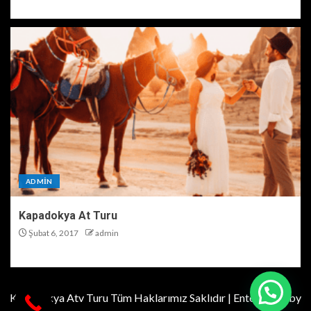
ADMIN
Kapadokya At Turu
Şubat 6, 2017
admin
Kapadokya Atv Turu Tüm Haklarımız Saklıdır
|
EnterNews
by