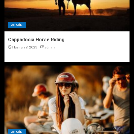
ADMIN
Cappadocia Horse Riding
Haziran 9, 2023
admin
ADMIN