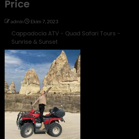
Price
admin
Ekim 7, 2023
Cappadocia ATV - Quad Safari Tours -
Sunrise & Sunset