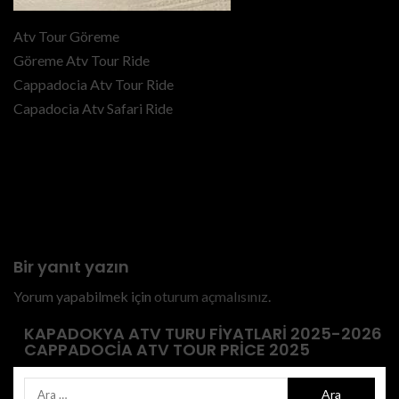
Atv Tour Göreme
Göreme Atv Tour Ride
Cappadocia Atv Tour Ride
Capadocia Atv Safari Ride
Previous
Cappadocia Sunset Atv Tour
Price 2024 – Cappadocia Atv
Safari Price
Bir yanıt yazın
Yorum yapabilmek için
oturum açmalısınız
.
KAPADOKYA ATV TURU FIYATLARI 2025-2026
CAPPADOCIA ATV TOUR PRICE 2025