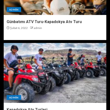
ADMIN
Günbatımı ATV Turu-Kapadokya Atv Turu
Şubat 6, 2022
admin
ADMIN
Kapadokya Atv Turlari