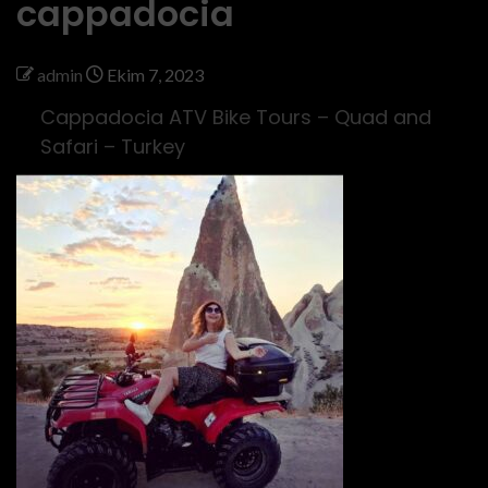
cappadocia
admin
Ekim 7, 2023
Cappadocia ATV Bike Tours – Quad and
Safari – Turkey