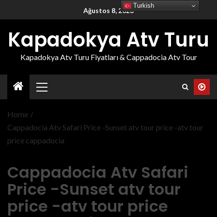
Turkish
Ağustos 8, 2026
Kapadokya Atv Turu
Kapadokya Atv Turu Fiyatları & Cappadocia Atv Tour
Home
Cappadocia Atv Safari Price -Sunset atv tour price -atv tour
price cappadocia
Cappadocia Atv Safari
Price -Sunset atv tour
price -atv tour price