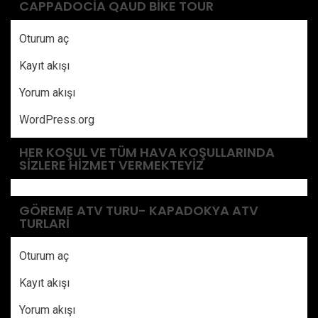
CAPPADOCIA QAUD BIKE TOUR
Oturum aç
Kayıt akışı
Yorum akışı
WordPress.org
HER KOŞUL VE TÜM HAVA KOŞULLARINDA
SIZLERE HIZMET VERMEKTEYIZ
GÖREME ATV TURU- KAPADOKYA ATV
TURLARI
Oturum aç
Kayıt akışı
Yorum akışı