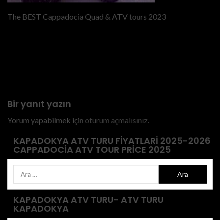
The BEST Cappadocia Quad & ATV tours 2023
Previous
Cappadocia Atv Safari Price -
Sunset atv tour price -atv tour
price cappadocia
Bir yanıt yazın
Yorum yapabilmek için
oturum açmalısınız
.
KAPADOKYA ATV TURU FIYATLARI 2025-2026
CAPPADOCIA ATV TOUR PRICE 2025
KAPADOKYA ATV TURU- ATV TURU
KAPADOKYA