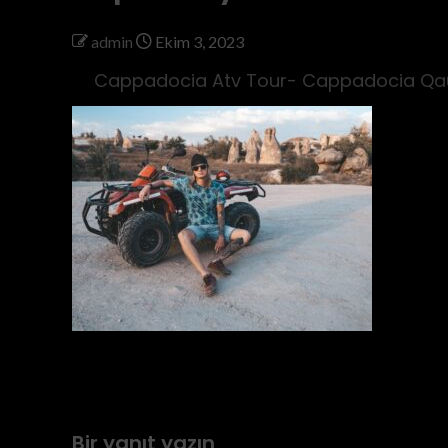
admin
Ekim 3, 2023
Cappadocia Atv Tour- Cappadocia Qau
Previous
kapadokya-atv-turu-
Bir yanıt yazın