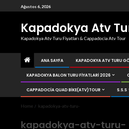
Ağustos 6, 2026
Kapadokya Atv Tu
Kapadokya Atv Turu Fiyatları & Cappadocia Atv Tour
ANA SAYFA
KAPADOKYA ATV TURU GÖR
KAPADOKYA BALON TURU FIYATLARI 2026
CAPPADOCIA QUAD BIKE(ATV)TOUR
S.S.S
Home
kapadokya-atv-turu-
kapadokya-atv-turu-