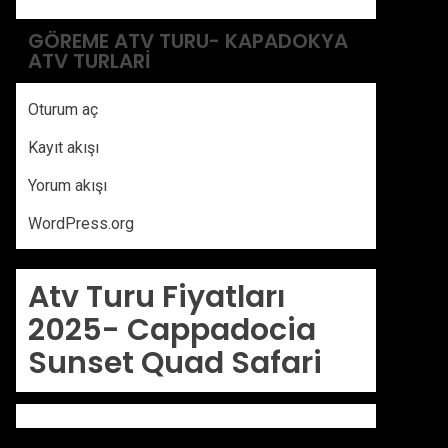
GÖREME ATV TURU- KAPADOKYA
ATV TURLARI
Oturum aç
Kayıt akışı
Yorum akışı
WordPress.org
Atv Turu Fiyatları
2025-
Cappadocia
Sunset Quad Safari