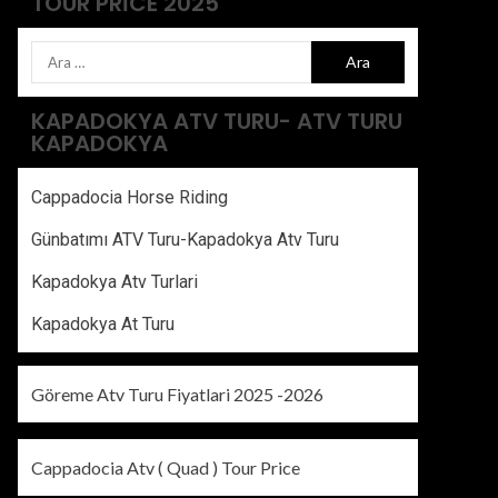
TOUR PRICE 2025
KAPADOKYA ATV TURU- ATV TURU
KAPADOKYA
Cappadocia Horse Riding
Günbatımı ATV Turu-Kapadokya Atv Turu
Kapadokya Atv Turlari
Kapadokya At Turu
Göreme Atv Turu Fiyatlari 2025 -2026
Cappadocia Atv ( Quad ) Tour Price