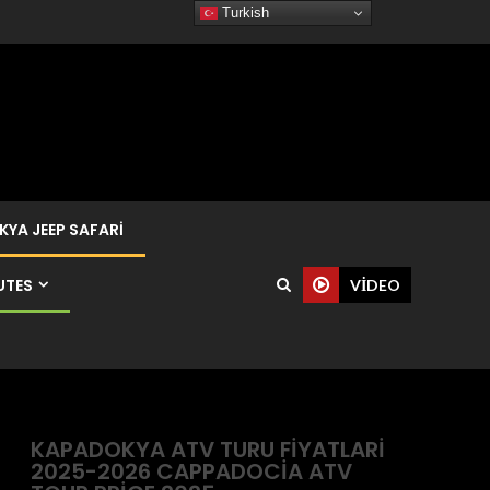
Turkish
YA JEEP SAFARI
UTES
VIDEO
KAPADOKYA ATV TURU FIYATLARI
2025-2026 CAPPADOCIA ATV