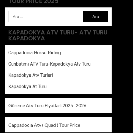
TOUR PRICE 2025
KAPADOKYA ATV TURU- ATV TURU
KAPADOKYA
Cappadocia Horse Riding
Günbatımı ATV Turu-Kapadokya Atv Turu
Kapadokya Atv Turlari
Kapadokya At Turu
Göreme Atv Turu Fiyatlari 2025 -2026
Cappadocia Atv ( Quad ) Tour Price