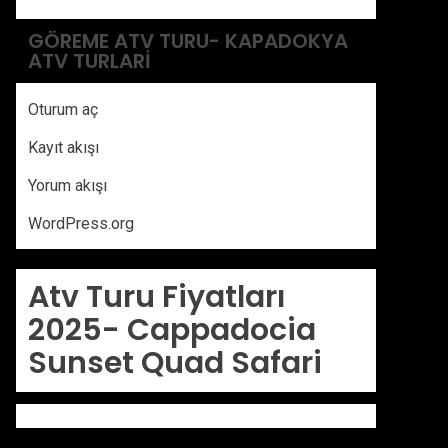
GÖREME ATV TURU- KAPADOKYA
ATV TURLARI
Oturum aç
Kayıt akışı
Yorum akışı
WordPress.org
Atv Turu Fiyatları
2025-
Cappadocia
Sunset Quad Safari