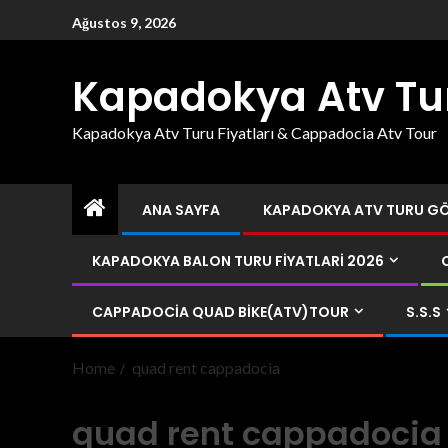
Ağustos 9, 2026
Kapadokya Atv Tu
Kapadokya Atv Turu Fiyatları & Cappadocia Atv Tour
ANA SAYFA
KAPADOKYA ATV TURU GÖR
KAPADOKYA BALON TURU FIYATLARI 2026
CAPPADOCIA QUAD BIKE(ATV)TOUR
S.S.S
Home
quad rent cappadocia
quad rent cappadocia