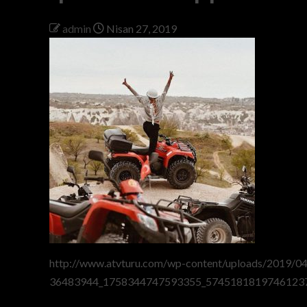
admin
Nisan 27, 2019
http://www.atvturu.com/wp-content/uploads/2019/0
36483944_1758344747593355_57451818197461237