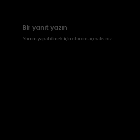
Previous
quad rent cappadocia
Bir yanıt yazın
Yorum yapabilmek için
oturum açmalısınız
.