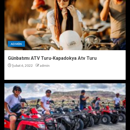
ADMIN
Günbatımı ATV Turu-Kapadokya Atv Turu
Şubat 6, 2022
admin