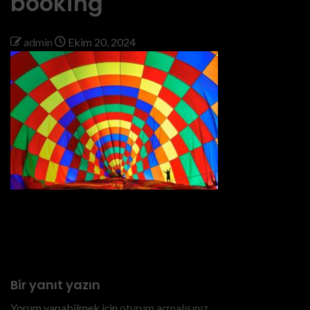
booking
admin
Ekim 20, 2024
Previous
#cappadociaballoon#cappadociaballoonflight#cappadociabal
booking
Bir yanıt yazın
Yorum yapabilmek için
oturum açmalısınız
.