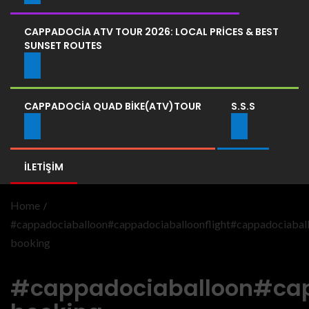
CAPPADOCIA ATV TOUR 2026: LOCAL PRICES & BEST
SUNSET ROUTES
CAPPADOCIA QUAD BIKE(ATV)TOUR
S.S.S
İLETIŞIM
Home
#cappadociaballoon#cappadociaballoonflight#cappadociabal
booking
#cappadociaballoon#cap