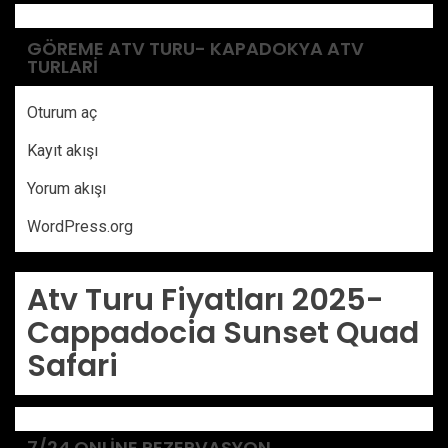
GÖREME ATV TURU- KAPADOKYA ATV
TURLARI
Oturum aç
Kayıt akışı
Yorum akışı
WordPress.org
Atv Turu Fiyatları 2025-
Cappadocia Sunset Quad
Safari
7/24 ONLINE REZERVASYON