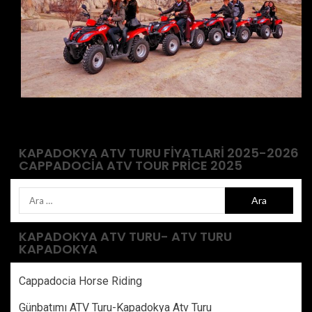
KAPADOKYA ATV TURU FIYATLARI 2025-2026
CAPPADOCIA ATV TOUR PRICE 2025
KAPADOKYA ATV TURU- ATV TURU
KAPADOKYA
Cappadocia Horse Riding
Günbatımı ATV Turu-Kapadokya Atv Turu