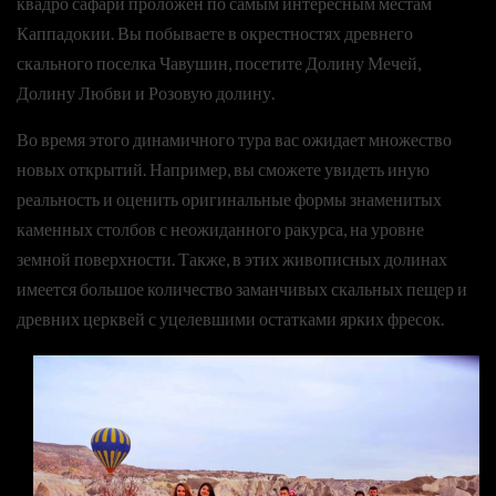
квадро сафари проложен по самым интересным местам
Каппадокии. Вы побываете в окрестностях древнего
скального поселка Чавушин, посетите Долину Мечей,
Долину Любви и Розовую долину.
Во время этого динамичного тура вас ожидает множество
новых открытий. Например, вы сможете увидеть иную
реальность и оценить оригинальные формы знаменитых
каменных столбов с неожиданного ракурса, на уровне
земной поверхности. Также, в этих живописных долинах
имеется большое количество заманчивых скальных пещер и
древних церквей с уцелевшими остатками ярких фресок.