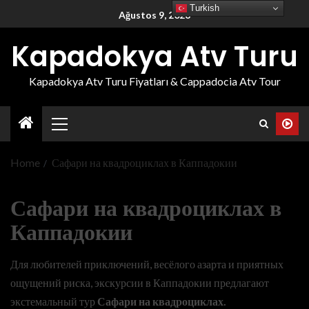
Turkish
Ağustos 9, 2026
Kapadokya Atv Turu
Kapadokya Atv Turu Fiyatları & Cappadocia Atv Tour
Home
Сафари на квадроциклах в Каппадокии
Сафари на квадроциклах в
Каппадокии
Для любителей приключений, весёлого азарта и приятных
ощущений риска, экскурсии в Каппадокии предлагают
экстемальный тур
Сафари на квадроциклах.