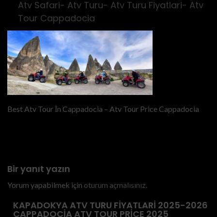
Atv Safari- Atv Turu- Atv Turu Fiyatlari- Atv
Tour Cappadocia
Best Atv Tour İn Cappadocia – Atv Tour Price Cappadocia
Previous
Kapadokya Atv Turu
Bir yanıt yazın
Yorum yapabilmek için
oturum açmalısınız
.
KAPADOKYA ATV TURU FIYATLARI 2025-2026
CAPPADOCIA ATV TOUR PRICE 2025