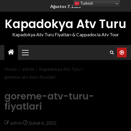
Turkish
Ağustos 7, 2026
Kapadokya Atv Turu
Kapadokya Atv Turu Fiyatları & Cappadocia Atv Tour
Home
admin
Kapadokya Atv Turu
goreme-atv-turu-fiyatlari
goreme-atv-turu-
fiyatlari
admin
Şubat 6, 2022