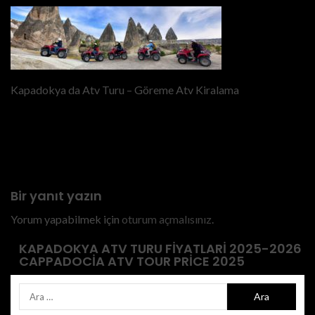
Kapadokya da Atv Turu – Göreme Atv Kiralama
Previous
goreme-atv-turu-fiyatlari-
2023
Bir yanıt yazın
Yorum yapabilmek için
oturum açmalısınız
.
KAPADOKYA ATV TURU FIYATLARI 2025-2026
CAPPADOCIA ATV TOUR PRICE 2025