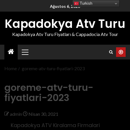
Turkish
Ağustos 6, 2026
Kapadokya Atv Turu
Kapadokya Atv Turu Fiyatları & Cappadocia Atv Tour
Home
goreme-atv-turu-fiyatlari-2023
goreme-atv-turu-
fiyatlari-2023
admin
Nisan 30, 2021
Kapadokya ATV Kiralama Firmalari